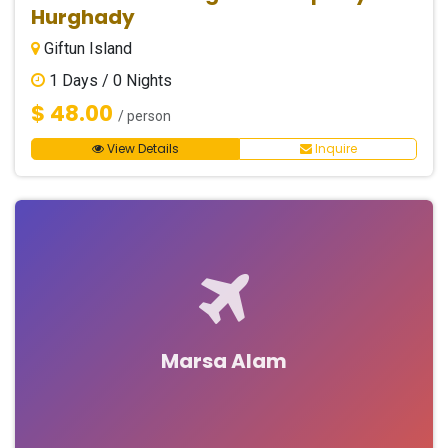
Hurghady
Giftun Island
1
Days /
0
Nights
$ 48.00
/ person
View Details
Inquire
Marsa Alam