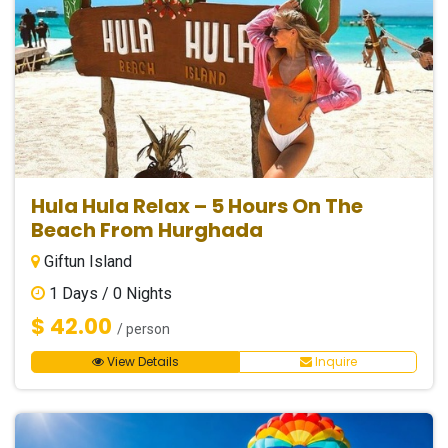
Hula Hula Relax – 5 Hours On The
Beach From Hurghada
Giftun Island
1
Days /
0
Nights
$ 42.00
/ person
View Details
Inquire