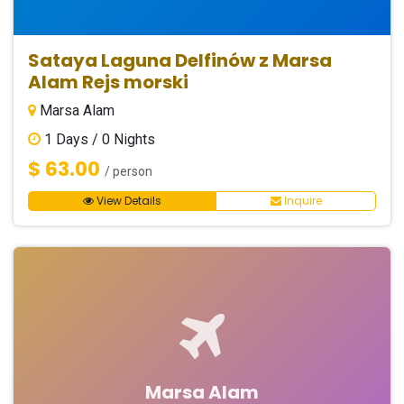
Sataya Laguna Delfinów z Marsa
Alam Rejs morski
Marsa Alam
1
Days /
0
Nights
$ 63.00
/ person
View Details
Inquire
Marsa Alam