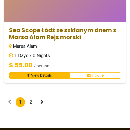
Sea Scope Łódź ze szklanym dnem z
Marsa Alam Rejs morski
Marsa Alam
1
Days /
0
Nights
$ 55.00
/ person
View Details
Inquire
1
2