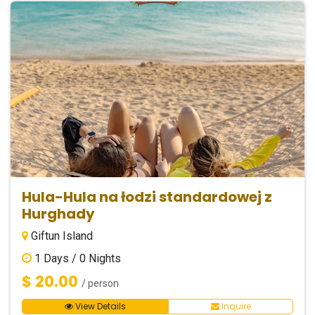
Hula-Hula na łodzi standardowej z
Hurghady
Giftun Island
1
Days /
0
Nights
$ 20.00
/ person
View Details
Inquire