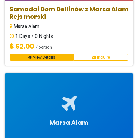
Samadai Dom Delfinów z Marsa Alam
Rejs morski
Marsa Alam
1
Days /
0
Nights
$ 62.00
/ person
View Details
Inquire
Marsa Alam