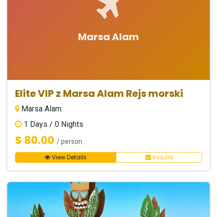
Marsa Alam
Elite VIP z Marsa Alam Rejs morski
Marsa Alam
1
Days /
0
Nights
$ 80.00
/ person
View Details
Inquire