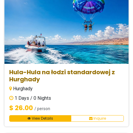
Hula-Hula na łodzi standardowej z
Hurghady
Hurghady
1
Days /
0
Nights
$ 26.00
/ person
View Details
Inquire