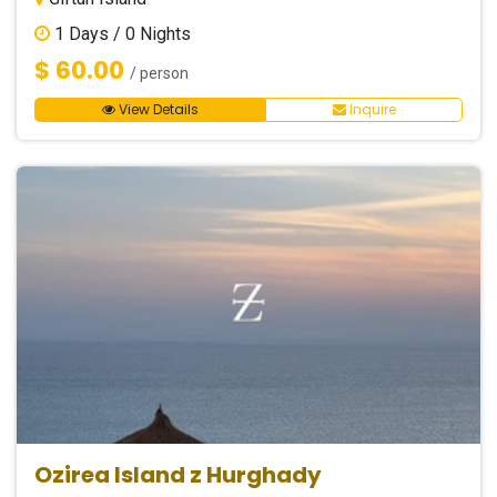
1
Days /
0
Nights
$ 60.00
/ person
View Details
Inquire
Ozirea Island z Hurghady