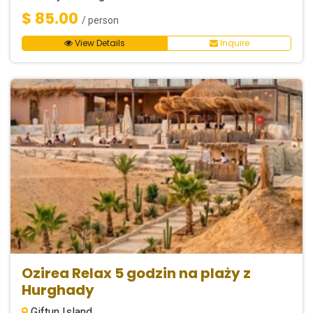
$ 85.00
/ person
View Details
Inquire
Ozirea Relax 5 godzin na plaży z
Hurghady
Giftun Island