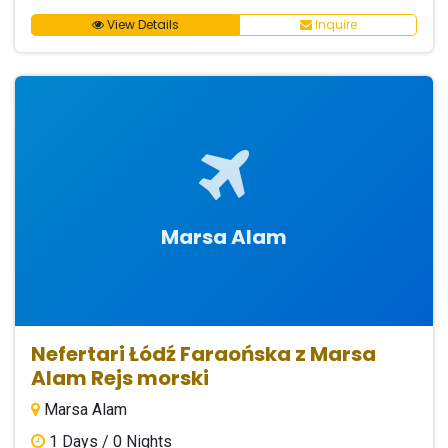
View Details
Inquire
Marsa Alam
Nefertari Łódź Faraońska z Marsa
Alam Rejs morski
Marsa Alam
1
Days /
0
Nights