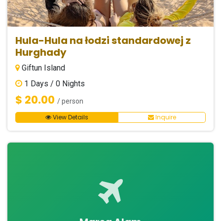
Hula-Hula na łodzi standardowej z
Hurghady
Giftun Island
1
Days /
0
Nights
$ 20.00
/ person
View Details
Inquire