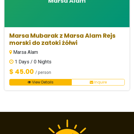
Marsa Alam
Marsa Mubarak z Marsa Alam Rejs
morski do zatoki żółwi
Marsa Alam
1
Days /
0
Nights
$ 45.00
/ person
View Details
Inquire