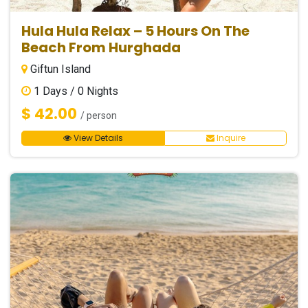
Hula Hula Relax – 5 Hours On The
Beach From Hurghada
Giftun Island
1
Days /
0
Nights
$ 42.00
/ person
View Details
Inquire