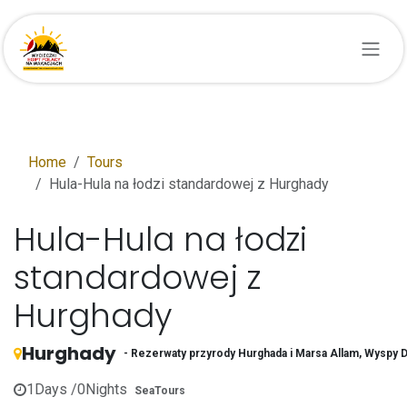
Przejdź do zawartości
Home
Tours
Hula-Hula na łodzi standardowej z Hurghady
Hula-Hula na łodzi
standardowej z
Hurghady
Hurghady
- Rezerwaty przyrody Hurghada i Marsa Allam, Wyspy D
1
Days /
0
Nights
SeaTours