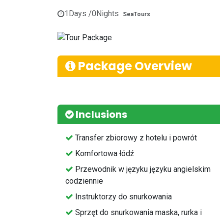
1
Days /
0
Nights
SeaTours
Package Overview
Inclusions
⁠Transfer zbiorowy z hotelu i powrót
Komfortowa łódź
Przewodnik w języku języku angielskim
codziennie
⁠Instruktorzy do snurkowania
⁠Sprzęt do snurkowania maska, rurka i