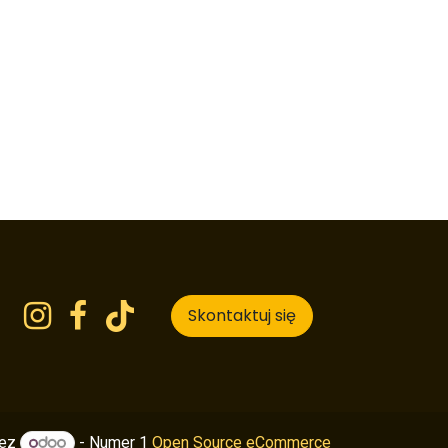
Skontaktuj się
zez
- Numer 1
Open Source eCommerce