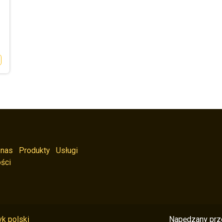
 nas
Produkty
Usługi
ści
k polski
Napędzany pr