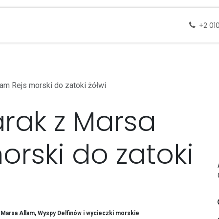
 docelowe
Wycieczki
Zapytanie
Skontak
+2 01
m Rejs morski do zatoki żółwi
rak z Marsa
orski do zatoki
 Marsa Allam, Wyspy Delfinów i wycieczki morskie