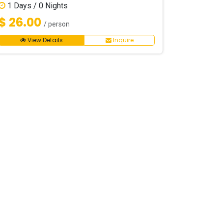
1
Days /
0
Nights
$ 26.00
/ person
View Details
Inquire