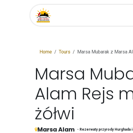
Przejdź do zawartości
Strona główna
Miejsca
Home
Tours
Marsa Mubarak z Marsa Ala
Marsa Muba
Alam Rejs m
żółwi
Marsa Alam
- Rezerwaty przyrody Hurghada i