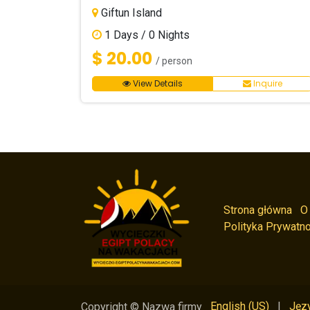
Giftun Island
1
Days /
0
Nights
$ 20.00
/ person
View Details
Inquire
Strona główna
O
Polityka Prywatno
English (US)
|
Języ
Copyright © Nazwa firmy