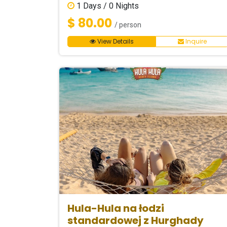
1
Days /
0
Nights
$ 80.00
/ person
View Details
Inquire
Hula-Hula na łodzi
standardowej z Hurghady