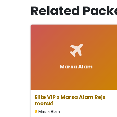
Related Pack
Marsa Alam
Elite VIP z Marsa Alam Rejs
morski
Marsa Alam