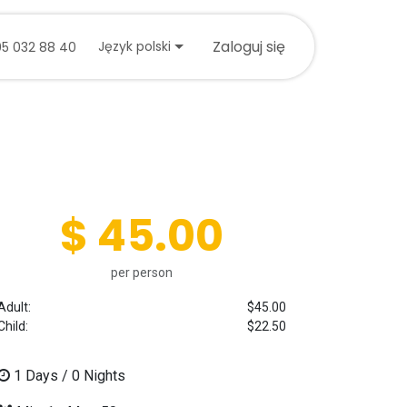
tuj się z nami
Zaloguj się
Język polski
05 032 88 40
$ 45.00
per person
Adult:
$45.00
Child:
$22.50
1
Days /
0
Nights