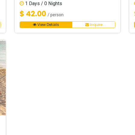
1
Days /
0
Nights
$ 42.00
/ person
View Details
Inquire