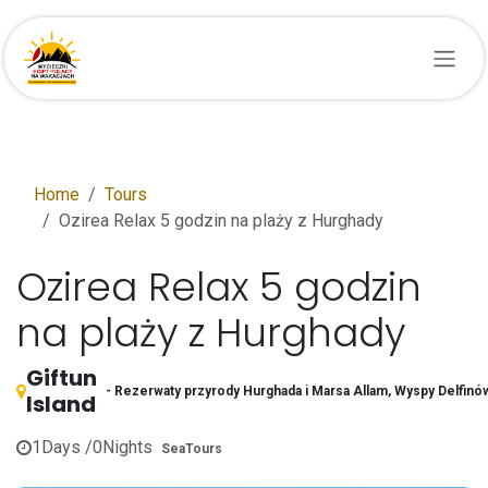
Przejdź do zawartości
Home
Tours
Ozirea Relax 5 godzin na plaży z Hurghady
Ozirea Relax 5 godzin
na plaży z Hurghady
Giftun
- Rezerwaty przyrody Hurghada i Marsa Allam, Wyspy Delfinó
Island
1
Days /
0
Nights
SeaTours