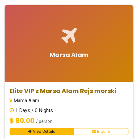
Marsa Alam
Elite VIP z Marsa Alam Rejs morski
Marsa Alam
1
Days /
0
Nights
$ 80.00
/ person
View Details
Inquire