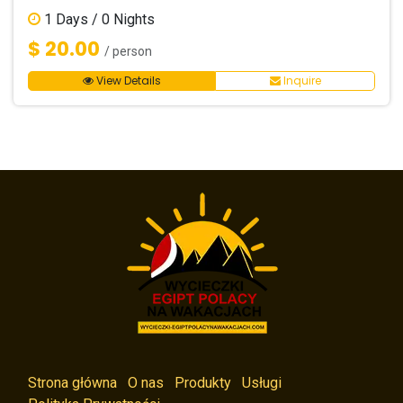
1
Days /
0
Nights
$ 20.00
/ person
View Details
Inquire
Strona główna
O nas
Produkty
Usługi