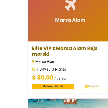
Marsa Alam
Elite VIP z Marsa Alam Rejs
morski
Marsa Alam
1
Days /
0
Nights
$ 80.00
/ person
View Details
Inquire