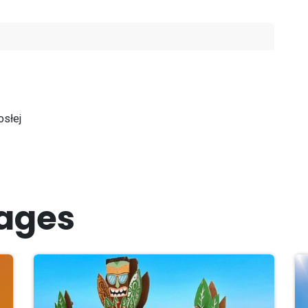
osłej
ages