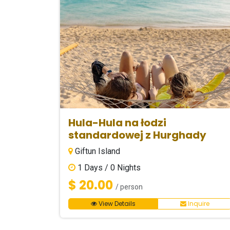
Hula-Hula na łodzi
standardowej z Hurghady
Giftun Island
1
Days /
0
Nights
$ 20.00
/ person
View Details
Inquire