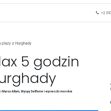
 docelowe
Wycieczki
Zapytanie
Skontak
+2 01
a plaży z Hurghady
lax 5 godzin
Hurghady
i Marsa Allam, Wyspy Delfinów i wycieczki morskie