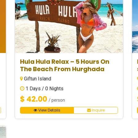
Hula Hula Relax – 5 Hours On
The Beach From Hurghada
Giftun Island
1
Days /
0
Nights
$ 42.00
/ person
View Details
Inquire