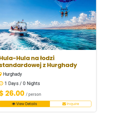
Hula-Hula na łodzi
standardowej z Hurghady
Hurghady
1
Days /
0
Nights
$ 26.00
/ person
View Details
Inquire