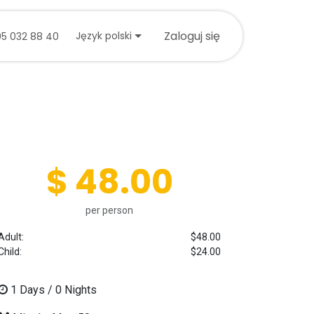
tuj się z nami
Zaloguj się
Język polski
05 032 88 40
$ 48.00
per person
Adult:
$48.00
Child:
$24.00
1
Days /
0
Nights