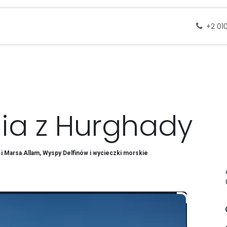
 docelowe
Wycieczki
Zapytanie
Skontak
+2 01
ia z Hurghady
i Marsa Allam, Wyspy Delfinów i wycieczki morskie