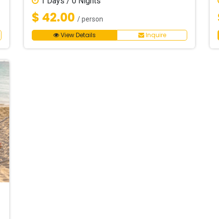
1
Days /
0
Nights
$ 42.00
/ person
View Details
Inquire