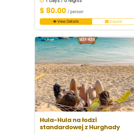
1
Days /
0
Nights
$ 80.00
/ person
View Details
Inquire
Hula-Hula na łodzi
standardowej z Hurghady