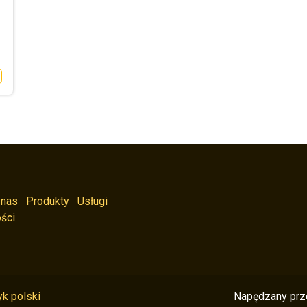
 nas
Produkty
Usługi
ści
k polski
Napędzany pr