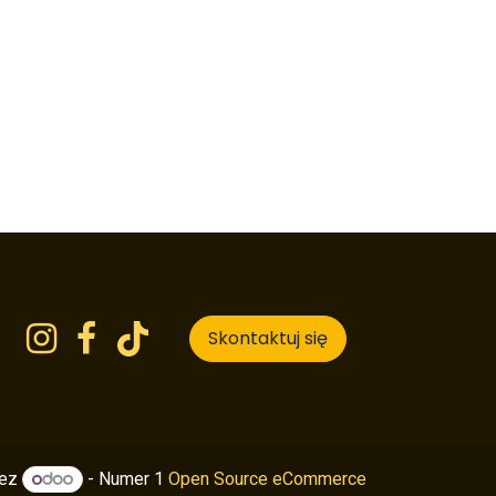
Skontaktuj się
zez
- Numer 1
Open Source eCommerce