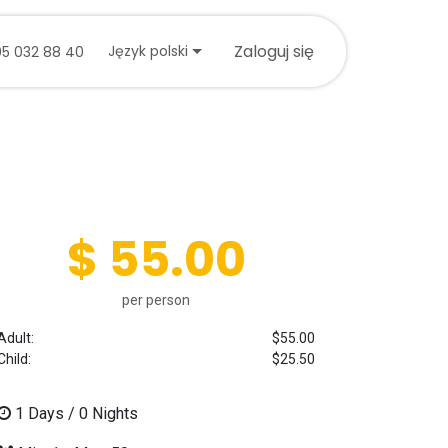
tuj się z nami
Zaloguj się
Język polski
05 032 88 40
$ 55.00
per person
Adult:
$55.00
Child:
$25.50
1
Days /
0
Nights