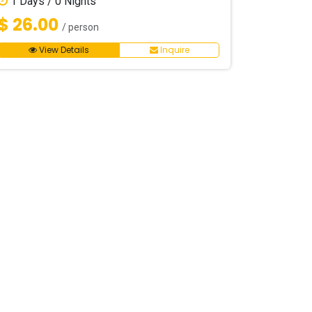
1
Days /
0
Nights
$ 26.00
/ person
View Details
Inquire