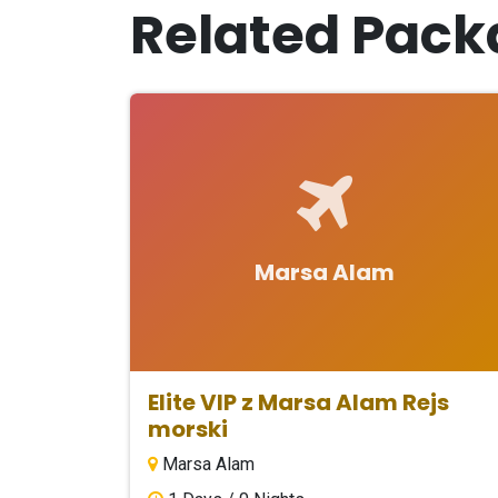
Related Pack
Marsa Alam
Elite VIP z Marsa Alam Rejs
morski
Marsa Alam