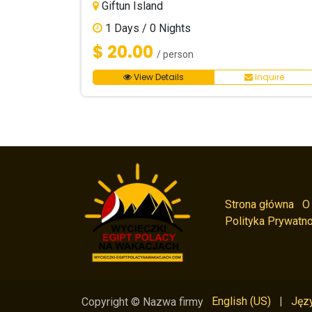
Giftun Island
1
Days /
0
Nights
$ 20.00
/ person
View Details
Inquire
Strona główna
O
Polityka Prywatno
English (US)
|
Języ
Copyright © Nazwa firmy