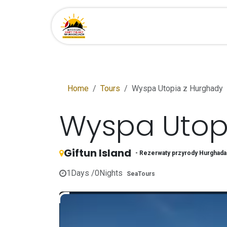
Przejdź do zawartości
Strona główna
Miejsca
Home
Tours
Wyspa Utopia z Hurghady
Wyspa Utop
Giftun Island
- Rezerwaty przyrody Hurghada 
1
Days /
0
Nights
SeaTours