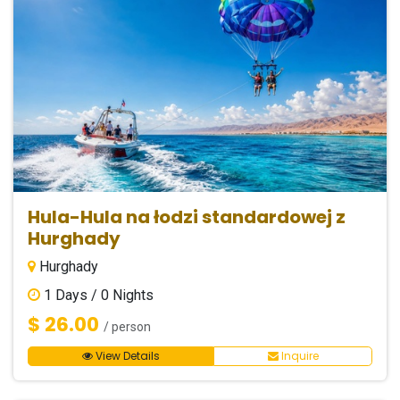
Hula-Hula na łodzi standardowej z
Hurghady
Hurghady
1
Days /
0
Nights
$ 26.00
/ person
View Details
Inquire