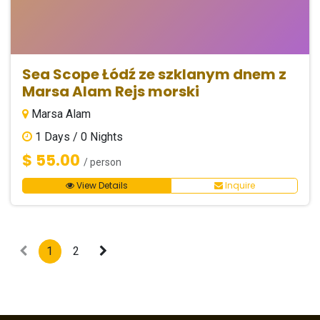
Sea Scope Łódź ze szklanym dnem z
Marsa Alam Rejs morski
Marsa Alam
1
Days /
0
Nights
$ 55.00
/ person
View Details
Inquire
1
2