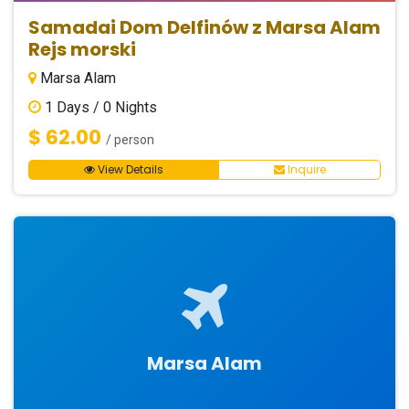
Samadai Dom Delfinów z Marsa Alam
Rejs morski
Marsa Alam
1
Days /
0
Nights
$ 62.00
/ person
View Details
Inquire
Marsa Alam