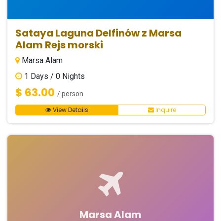
Sataya Laguna Delfinów z Marsa
Alam Rejs morski
Marsa Alam
1
Days /
0
Nights
$ 63.00
/ person
View Details
Inquire
Marsa Alam