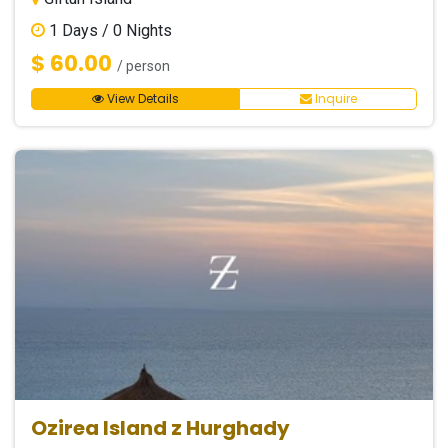
1
Days /
0
Nights
$ 60.00
/ person
View Details
Inquire
Ozirea Island z Hurghady