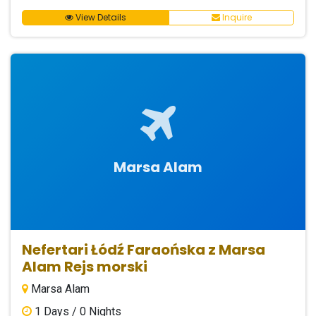
View Details
Inquire
Marsa Alam
Nefertari Łódź Faraońska z Marsa
Alam Rejs morski
Marsa Alam
1
Days /
0
Nights