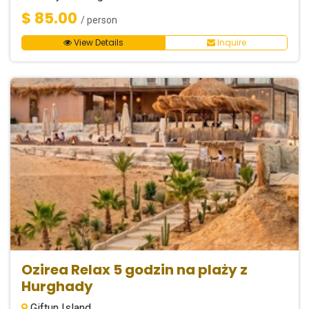
$ 85.00
/ person
View Details
Inquire
Ozirea Relax 5 godzin na plaży z
Hurghady
Giftun Island