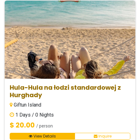
Hula-Hula na łodzi standardowej z
Hurghady
Giftun Island
1
Days /
0
Nights
$ 20.00
/ person
View Details
Inquire