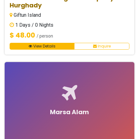
Hurghady
Giftun Island
1
Days /
0
Nights
$ 48.00
/ person
View Details
Inquire
Marsa Alam