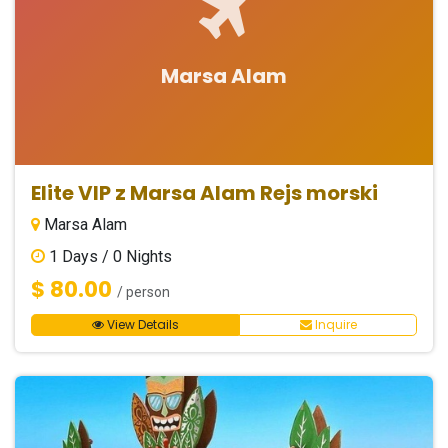
Marsa Alam
Elite VIP z Marsa Alam Rejs morski
Marsa Alam
1
Days /
0
Nights
$ 80.00
/ person
View Details
Inquire