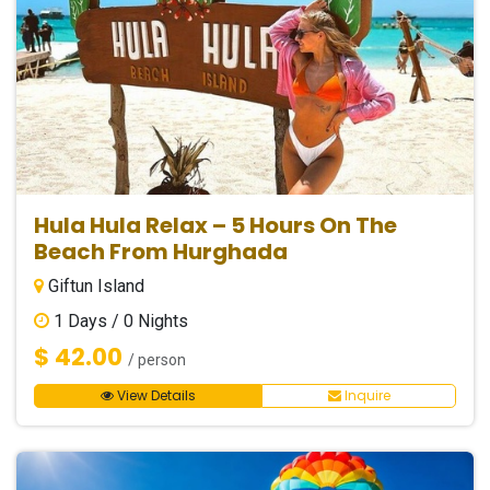
Hula Hula Relax – 5 Hours On The
Beach From Hurghada
Giftun Island
1
Days /
0
Nights
$ 42.00
/ person
View Details
Inquire