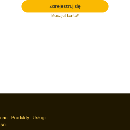
Zarejestruj się
Masz już konto?
 nas
Produkty
Usługi
ści