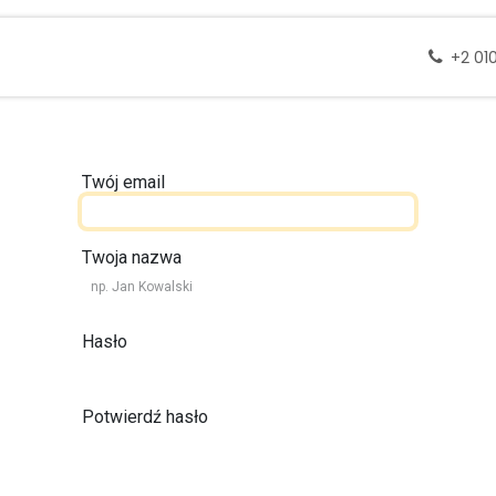
 docelowe
Wycieczki
Zapytanie
Skontak
+2 01
Twój email
Twoja nazwa
Hasło
Potwierdź hasło