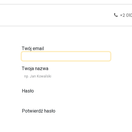
 docelowe
Wycieczki
Zapytanie
Skontak
+2 01
Twój email
Twoja nazwa
Hasło
Potwierdź hasło