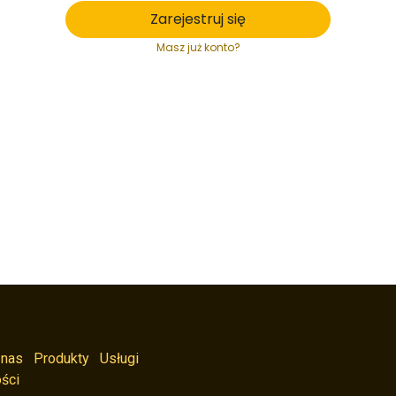
Zarejestruj się
Masz już konto?
 nas
Produkty
Usługi
ści