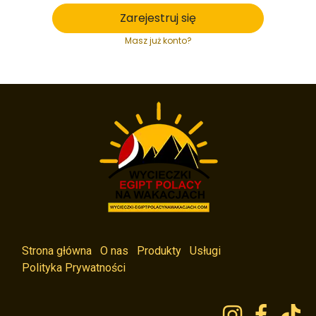
Zarejestruj się
Masz już konto?
Strona główna
O nas
Produkty
Usługi
Polityka Prywatności