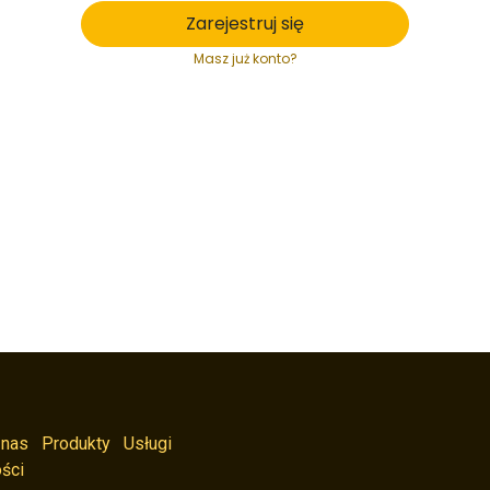
Zarejestruj się
Masz już konto?
 nas
Produkty
Usługi
ści