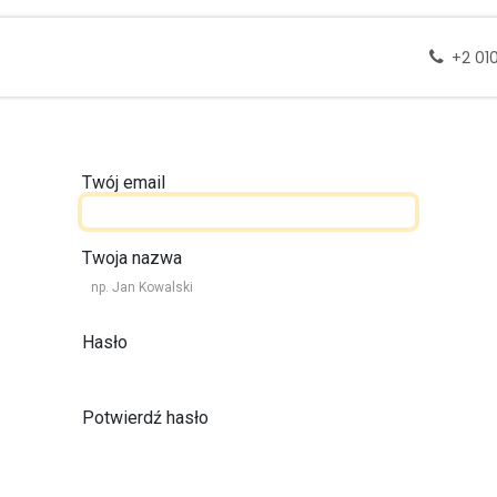
 docelowe
Wycieczki
Zapytanie
Skontak
+2 01
Twój email
Twoja nazwa
Hasło
Potwierdź hasło