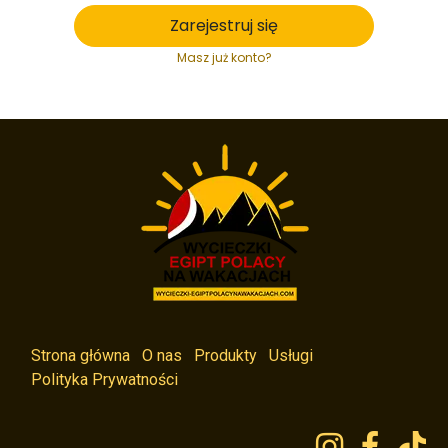
Zarejestruj się
Masz już konto?
Strona główna
O nas
Produkty
Usługi
Polityka Prywatności