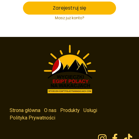
Zarejestruj się
Masz już konto?
Strona główna
O nas
Produkty
Usługi
Polityka Prywatności