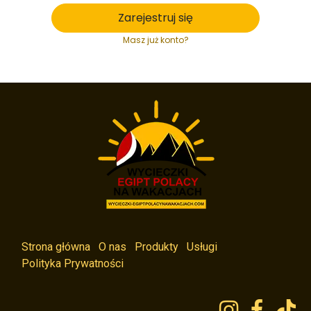
Zarejestruj się
Masz już konto?
Strona główna
O nas
Produkty
Usługi
Polityka Prywatności