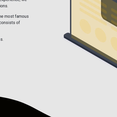
ions.
the most famous
consists of
s.