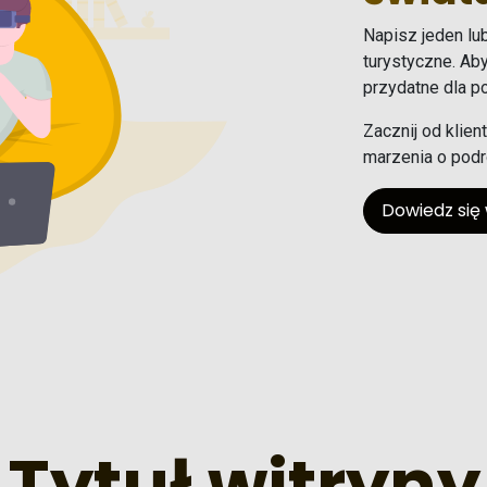
Napisz jeden lu
turystyczne. Ab
przydatne dla p
Zacznij od klien
marzenia o podr
Dowiedz się 
Tytuł witryny