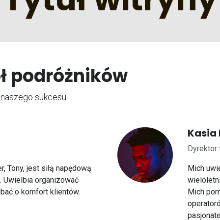
ół podróżników
ę naszego sukcesu
Kasia
Dyrektor 
r, Tony, jest siłą napędową
Mich uwi
j. Uwielbia organizować
wieloletn
bać o komfort klientów.
Mich pom
operatoró
pasjonat