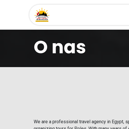
Przejdź do zawartości
Strona główna
Miejsca
O nas
We are a professional travel agency in Egypt, sp
organizing tours for Poles. With many years of