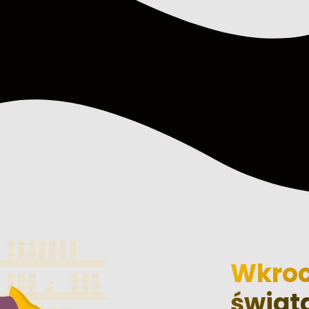
Wkroc
świat