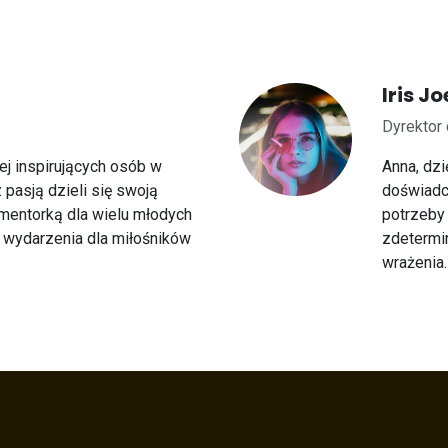
Iris Jo
Dyrektor 
iej inspirujących osób w
Anna, dz
z pasją dzieli się swoją
doświadc
mentorką dla wielu młodych
potrzeby 
 wydarzenia dla miłośników
zdetermi
wrażenia.