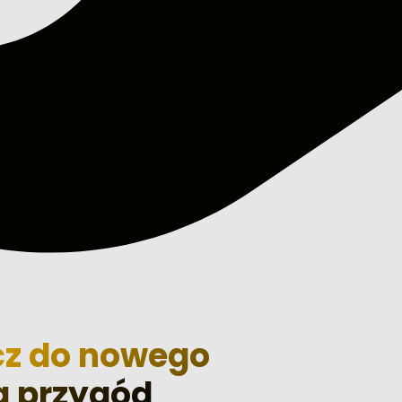
z do nowego
a przygód