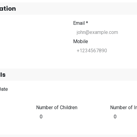
ation
Email *
Mobile
ls
Date
Number of Children
Number of I