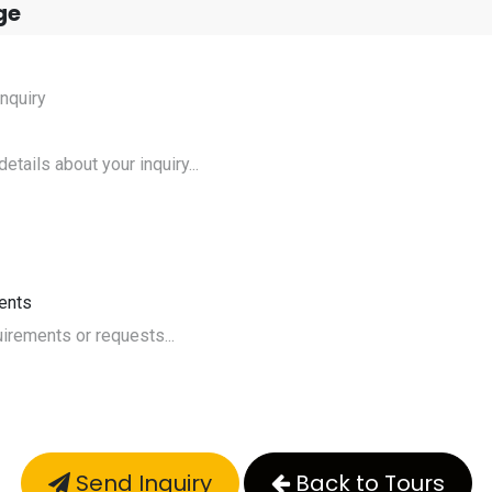
ge
ents
Send Inquiry
Back to Tours