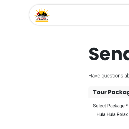
Przejdź do zawartości
Strona główna
Miejsca
Send
Have questions abo
Tour Packa
Select Package *