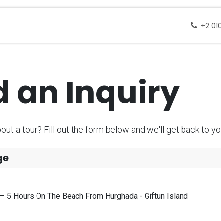
 docelowe
Wycieczki
Zapytanie
Skontak
+2 01
 an Inquiry
ut a tour? Fill out the form below and we'll get back to you
ge